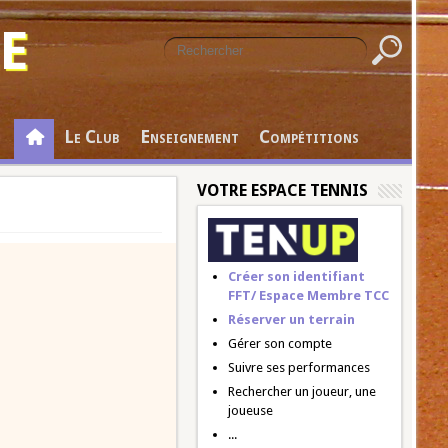
E
Le Club
Enseignement
Compétitions
VOTRE ESPACE TENNIS
Créer son identifiant
FFT/ Espace Membre TCC
Réserver un terrain
Gérer son compte
Suivre ses performances
Rechercher un joueur, une
joueuse
...